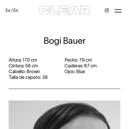
Es
/
En
News
Kids
Be a model
Contact
About
Bogi Bauer
Altura: 170 cm
Pecho: 79 cm
Cintura: 58 cm
Caderas: 87 cm
Cabello: Brown
Ojos: Blue
Talla de zapato: 38