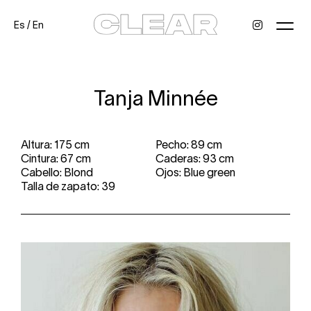
Es
/
En
News
Kids
Be a model
Contact
About
Tanja Minnée
Altura: 175 cm
Pecho: 89 cm
Cintura: 67 cm
Caderas: 93 cm
Cabello: Blond
Ojos: Blue green
Talla de zapato: 39