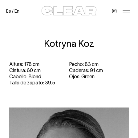
Es
/
En
News
Kids
Be a model
Contact
About
Kotryna Koz
Altura: 178 cm
Pecho: 83 cm
Cintura: 60 cm
Caderas: 91 cm
Cabello: Blond
Ojos: Green
Talla de zapato: 39.5