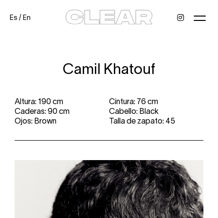
Es
/
En
News
Kids
Be a model
Contact
About
Camil Khatouf
Altura: 190 cm
Cintura: 76 cm
Caderas: 90 cm
Cabello: Black
Ojos: Brown
Talla de zapato: 45