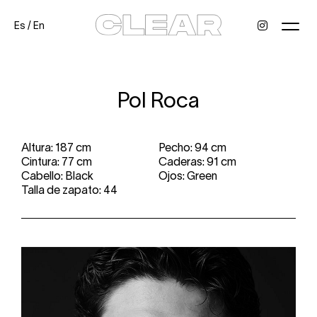
Es
/
En
News
Kids
Be a model
Contact
About
Pol Roca
Altura: 187 cm
Pecho: 94 cm
Cintura: 77 cm
Caderas: 91 cm
Cabello: Black
Ojos: Green
Talla de zapato: 44