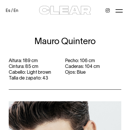
Es
/
En
News
Kids
Be a model
Contact
About
Mauro Quintero
Altura: 189 cm
Pecho: 106 cm
Cintura: 85 cm
Caderas: 104 cm
Cabello: Light brown
Ojos: Blue
Talla de zapato: 43