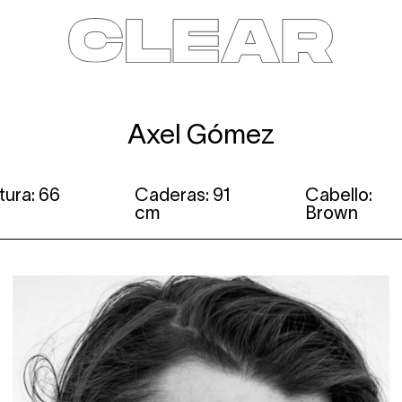
News
Kids
Be a model
Contact
About
Axel Gómez
tura: 66
Caderas: 91
Cabello:
cm
Brown