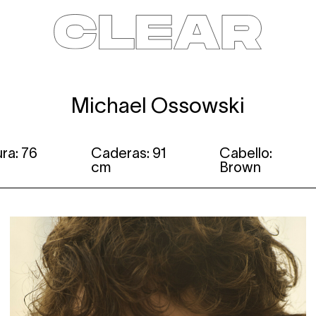
News
Kids
Be a model
Contact
About
Michael Ossowski
ra: 76
Caderas: 91
Cabello:
cm
Brown