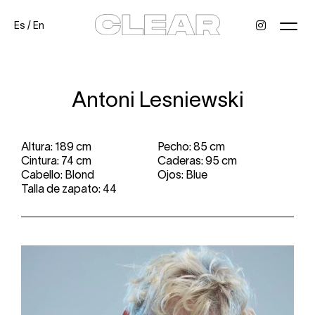
Es
/
En
News
Kids
Be a model
Contact
About
Antoni Lesniewski
Altura: 189 cm
Pecho: 85 cm
Cintura: 74 cm
Caderas: 95 cm
Cabello: Blond
Ojos: Blue
Talla de zapato: 44