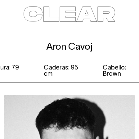
News
Kids
Be a model
Contact
About
Aron Cavoj
ura: 79
Caderas: 95
Cabello:
cm
Brown