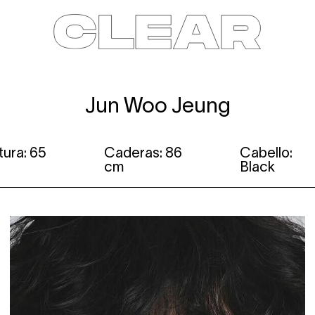
News
Kids
Be a model
Contact
About
Jun Woo Jeung
tura: 65
Caderas: 86
Cabello:
cm
Black