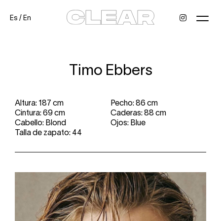
Es
/
En
News
Kids
Be a model
Contact
About
Timo Ebbers
Altura: 187 cm
Pecho: 86 cm
Cintura: 69 cm
Caderas: 88 cm
Cabello: Blond
Ojos: Blue
Talla de zapato: 44