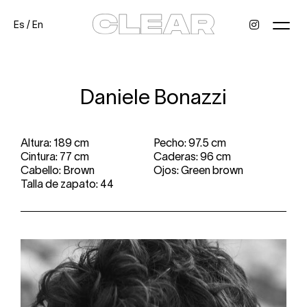
Es
/
En
News
Kids
Be a model
Contact
About
Daniele Bonazzi
Altura: 189 cm
Pecho: 97.5 cm
Cintura: 77 cm
Caderas: 96 cm
Cabello: Brown
Ojos: Green brown
Talla de zapato: 44