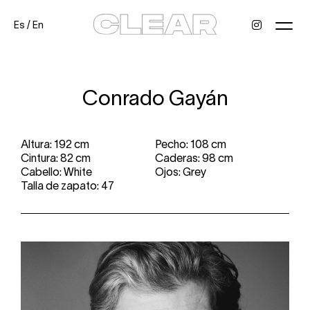
Es
/
En
News
Kids
Be a model
Contact
About
Conrado Gayán
Altura: 192 cm
Pecho: 108 cm
Cintura: 82 cm
Caderas: 98 cm
Cabello: White
Ojos: Grey
Talla de zapato: 47